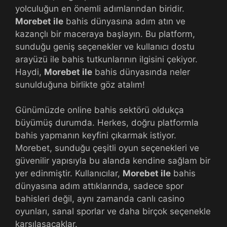
yolculuğun en önemli adımlarından biridir.
Morebet ile
bahis dünyasına adım atın ve
kazançlı bir maceraya başlayın. Bu platform,
sunduğu geniş seçenekler ve kullanıcı dostu
arayüzü ile bahis tutkunlarının ilgisini çekiyor.
Haydi,
Morebet ile
bahis dünyasında neler
sunulduğuna birlikte göz atalım!
Günümüzde online bahis sektörü oldukça
büyümüş durumda. Herkes, doğru platformla
bahis yapmanın keyfini çıkarmak istiyor.
Morebet, sunduğu çeşitli oyun seçenekleri ve
güvenilir yapısıyla bu alanda kendine sağlam bir
yer edinmiştir. Kullanıcılar,
Morebet ile
bahis
dünyasına adım attıklarında, sadece spor
bahisleri değil, aynı zamanda canlı casino
oyunları, sanal sporlar ve daha birçok seçenekle
karşılaşacaklar.