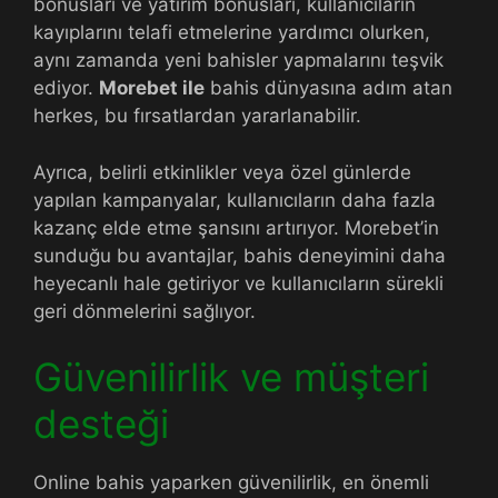
bonusları ve yatırım bonusları, kullanıcıların
kayıplarını telafi etmelerine yardımcı olurken,
aynı zamanda yeni bahisler yapmalarını teşvik
ediyor.
Morebet ile
bahis dünyasına adım atan
herkes, bu fırsatlardan yararlanabilir.
Ayrıca, belirli etkinlikler veya özel günlerde
yapılan kampanyalar, kullanıcıların daha fazla
kazanç elde etme şansını artırıyor. Morebet’in
sunduğu bu avantajlar, bahis deneyimini daha
heyecanlı hale getiriyor ve kullanıcıların sürekli
geri dönmelerini sağlıyor.
Güvenilirlik ve müşteri
desteği
Online bahis yaparken güvenilirlik, en önemli