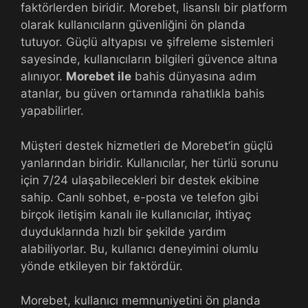
faktörlerden biridir. Morebet, lisanslı bir platform
olarak kullanıcıların güvenliğini ön planda
tutuyor. Güçlü altyapısı ve şifreleme sistemleri
sayesinde, kullanıcıların bilgileri güvence altına
alınıyor.
Morebet ile
bahis dünyasına adım
atanlar, bu güven ortamında rahatlıkla bahis
yapabilirler.
Müşteri destek hizmetleri de Morebet’in güçlü
yanlarından biridir. Kullanıcılar, her türlü sorunu
için 7/24 ulaşabilecekleri bir destek ekibine
sahip. Canlı sohbet, e-posta ve telefon gibi
birçok iletişim kanalı ile kullanıcılar, ihtiyaç
duyduklarında hızlı bir şekilde yardım
alabiliyorlar. Bu, kullanıcı deneyimini olumlu
yönde etkileyen bir faktördür.
Morebet, kullanıcı memnuniyetini ön planda