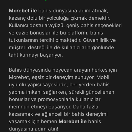
Morebet ile
bahis dünyasına adım atmak,
kazanç dolu bir yolculuğa çıkmak demektir.
Kullanıcı dostu arayüzü, geniş bahis seçenekleri
ve cazip bonusları ile bu platform, bahis
tutkunlarının tercihi olmaktadır. Güvenilirlik ve
müşteri desteği ile de kullanıcıların gönlünde
taht kurmayı başarıyor.
Bahis dünyasında heyecan arayan herkes için
Morebet, eşsiz bir deneyim sunuyor. Mobil
uyumlu yapısı sayesinde, her yerden bahis
yapma imkanı sağlarken, sürekli güncellenen
bonuslar ve promosyonlarla kullanıcıları
memnun etmeyi başarıyor. Daha fazla
kazanmak ve eğlenceli bir bahis deneyimi
yaşamak için hemen
Morebet ile
bahis
dünyasına adım atın!